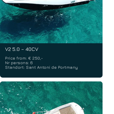
V2 5.0 – 40CV
Price from: € 250,-
Nr persons: 6
Standort: Sant Antoni de Portmany