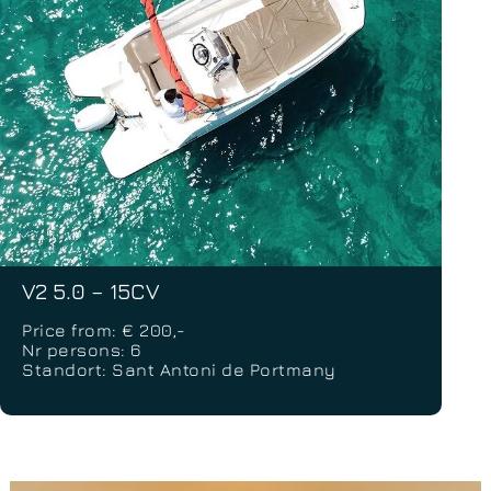
V2 5.0 – 15CV
Price from: € 200,-
Nr persons: 6
Standort: Sant Antoni de Portmany