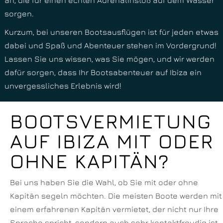
sorgen.
Kurzum, bei unseren Bootsausflügen ist für jeden etwas
dabei und Spaß und Abenteuer stehen im Vordergrund!
Lassen Sie uns wissen, was Sie mögen, und wir werden
dafür sorgen, dass Ihr Bootsabenteuer auf Ibiza ein
unvergessliches Erlebnis wird!
BOOTSVERMIETUNG
AUF IBIZA MIT ODER
OHNE KAPITÄN?
Bei uns haben Sie die Wahl, ob Sie mit oder ohne
Kapitän segeln möchten. Die meisten Boote werden mit
einem erfahrenen Kapitän vermietet, der nicht nur Ihre
Sprache spricht, sondern auch sehr kontaktfreudig ist