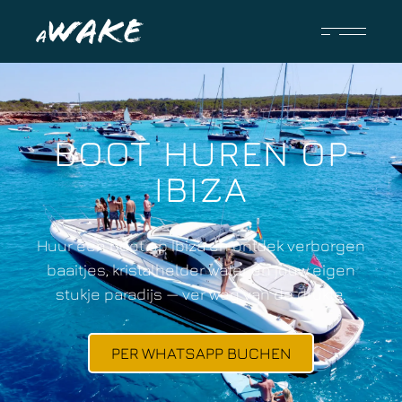
BOOT HUREN OP
IBIZA
Huur een boot op Ibiza en ontdek verborgen
baaitjes, kristalhelder water en jouw eigen
stukje paradijs — ver weg van de drukte.
PER WHATSAPP BUCHEN