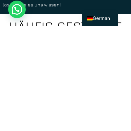
lassen Sie es uns wissen!
Dutch
Book Now!
German
HÄUFIG GESTELLTE
FRAGEN
KANN ICH EIN BOOT OHNE MEINEN
EIGENEN KAPITÄN MIETEN?
Obwohl die meisten Boote mit einem Kapitän
ausgestattet sind, gibt es einige Boote, die Sie selbst
steuern können. Kontaktieren Sie uns für weitere
Informationen und Verfügbarkeit.
MUSS ICH FÜR DEN TREIBSTOFF EXTRA