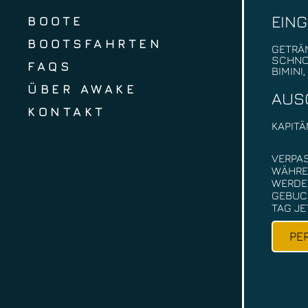
EIN
BOOTE
BOOTSFAHRTEN
GETRÄ
SCHNO
FAQS
BIMINI
ÜBER AWAKE
AUS
KONTAKT
KAPITÄ
VERPAS
WÄHRE
WERDE
GEBUCH
TAG JE
PE