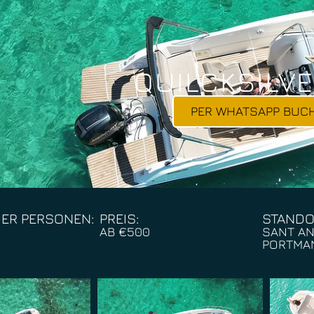
QUILCKSILVE
PER WHATSAPP BUC
ER PERSONEN:
PREIS:
STANDO
AB €500
SANT AN
PORTMA