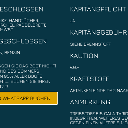
GESCHLOSSEN
KAPITÄNSPFLICHT
NKE, HANDTÜCHER,
JA
RCHEL, PADDELBRETT,
, MWST.
KAPITÄNSGEBÜHR
GESCHLOSSEN
SIEHE BRENNSTOFF
N, BENZIN
KAUTION
SEN SIE DAS BOOT NICHT!
€0,-
ND DES SOMMERS
N 95% ALLER BOOTE
KRAFTSTOFF
T.... BUCHEN SIE IHREN
TZT!
AFTANKEN EINDE DAG NAAR
R WHATSAPP BUCHEN
ANMERKUNG
TREIBSTOFF BIS CALA TARI
INBEGRIFFEN. WEITERES SE
GEGEN EINEN AUFPREIS MÖ