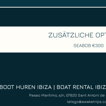
ZUSÄTZLICHE OP
SEABOB €300
BOOT HUREN IBIZA | BOAT RENTAL IBI
Paseo Marítimo, s/n, 07820 Sant Antoni de 
letsgo@awaketrips.