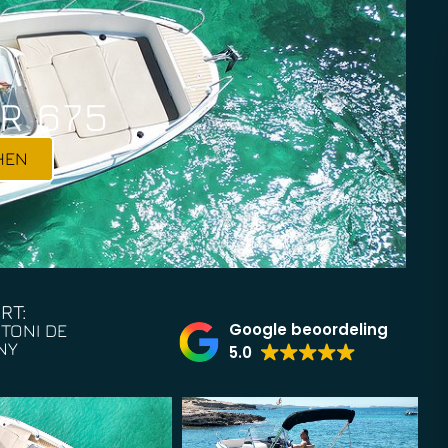
R 675
HEN
RT:
Google beoordeling
TONI DE
NY
5.0