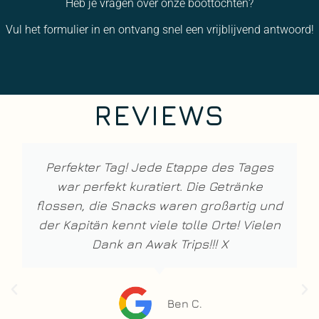
Heb je vragen over onze boottochten?
Vul het formulier in en ontvang snel een vrijblijvend antwoord!
REVIEWS
Die beste Erfahrung, die ich auf Ibiza
gemacht habe: Ich und meine Familie
haben Awake Trips im Juni gebucht. Wir
waren an vielen schönen Orten mit
kristallklarem Wasser. Die Kinder hatten
viel Spaß auf den Donuts! Die Drinks
waren fantastisch und wir hatten einen
fantastischen Kapitän, ich kann Awake