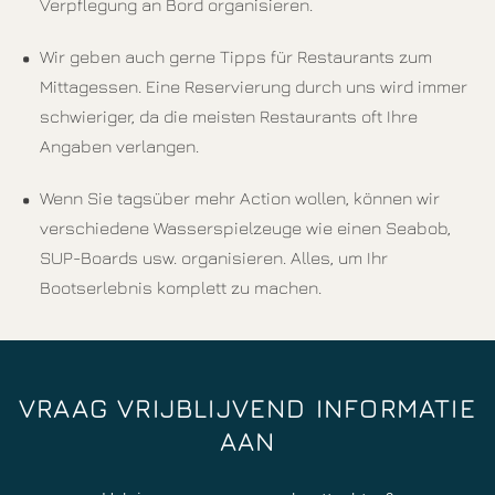
Verpflegung an Bord organisieren.
Wir geben auch gerne Tipps für Restaurants zum
Mittagessen. Eine Reservierung durch uns wird immer
schwieriger, da die meisten Restaurants oft Ihre
Angaben verlangen.
Wenn Sie tagsüber mehr Action wollen, können wir
verschiedene Wasserspielzeuge wie einen Seabob,
SUP-Boards usw. organisieren. Alles, um Ihr
Bootserlebnis komplett zu machen.
VRAAG VRIJBLIJVEND INFORMATIE
AAN​