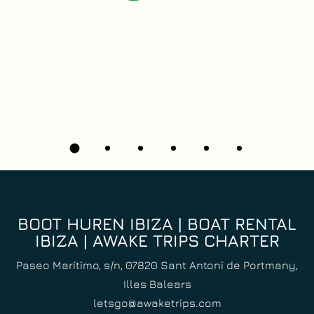
Trips nur empfehlen! Danke Jungs!!!
Angela
BOOT HUREN IBIZA | BOAT RENTAL
IBIZA | AWAKE TRIPS CHARTER
Paseo Marítimo, s/n, 07820 Sant Antoni de Portmany,
Illes Balears
letsgo@awaketrips.com
Italian