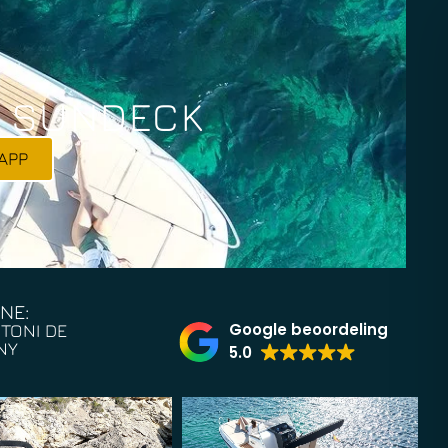
5 SUNDECK
APP
NE:
Google beoordeling
TONI DE
NY
5.0