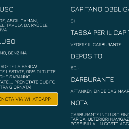
LUSO
CAPITANO OBBLIG
DE, ASCIUGAMANI,
SÌ
L, TAVOLA DA PADDLE,
 IVA
TASSA PER IL CAP
LUSO
VEDERE IL CARBURANTE
NO, BENZINA
DEPOSITO
RDETE LA BARCA!
€0,-
E L'ESTATE, 95% DI TUTTE
RCHE SARANNO
CARBURANTE
ATE.... PRENOTATE SUBITO
TRA GIORNATA!
AFTANKEN EINDE DAG NAAR
ENOTA VIA WHATSAPP
NOTA
CARBURANTE INCLUSO FIN
TARIDA. ULTERIORI NAVIGA
POSSIBILI A UN COSTO AGG