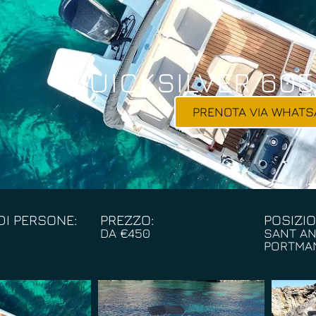
QUICKSILVER 60
PRENOTA VIA WHATS
I PERSONE:
PREZZO:
POSIZIO
DA €450
SANT AN
PORTMA